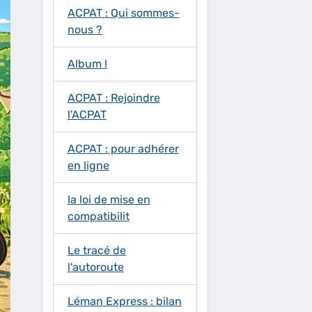
ACPAT : Qui sommes-
nous ?
Album !
ACPAT : Rejoindre
l'ACPAT
ACPAT : pour adhérer
en ligne
la loi de mise en
compatibilit
Le tracé de
l'autoroute
Léman Express : bilan