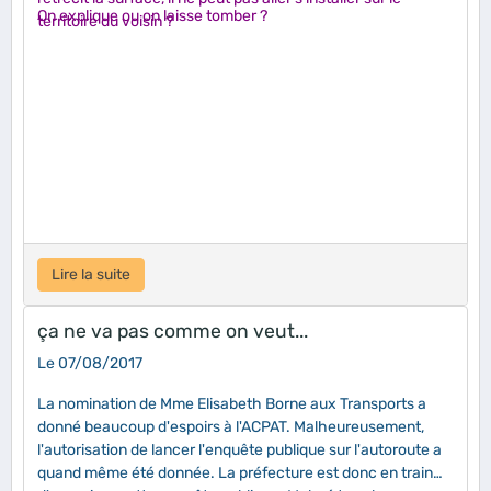
On explique ou on laisse tomber ?
territoire du voisin ?
Lire la suite
ça ne va pas comme on veut...
Le 07/08/2017
La nomination de Mme Elisabeth Borne aux Transports a
donné beaucoup d'espoirs à l'ACPAT. Malheureusement,
l'autorisation de lancer l'enquête publique sur l'autoroute a
quand même été donnée. La préfecture est donc en train