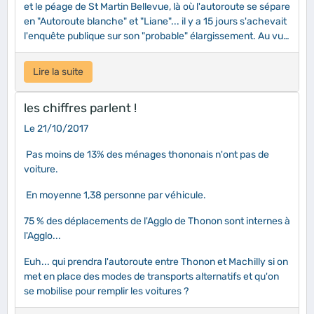
et le péage de St Martin Bellevue, là où l'autoroute se sépare
en "Autoroute blanche" et "Liane"... il y a 15 jours s'achevait
l'enquête publique sur son "probable" élargissement. Au vu
des nombreuses contributions, l'élargissement est passé
dans la catégorie des "improbables"... Plus de 80% des
Lire la suite
personnes qui ont participé à l'enquête souhaitaient,
comme l'ACPAT, mettre l'accent sur le transport en commun
les chiffres parlent !
et en finir avec cette politique du tout route. Comme quoi le
monde politique est bien, bien en retard par rapport aux
Le 21/10/2017
citoyens. Espérons que les commissaires enquêteurs puis le
préfet en tiendront compte...
Pas moins de 13% des ménages thononais n'ont pas de
voiture.
En moyenne 1,38 personne par véhicule.
75 % des déplacements de l'Agglo de Thonon sont internes à
l'Agglo...
Euh... qui prendra l'autoroute entre Thonon et Machilly si on
met en place des modes de transports alternatifs et qu'on
se mobilise pour remplir les voitures ?