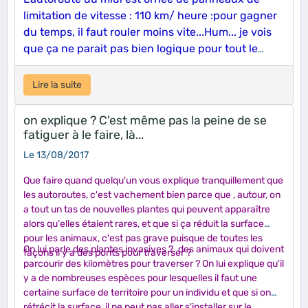
limitation de vitesse : 110 km/ heure :pour gagner
du temps, il faut rouler moins vite...Hum... je vois
que ça ne parait pas bien logique pour tout le
monde, là... et pourtant c'est la meilleure solution
pour éviter les bouchons ! Et si on commençait par
Lire la suite
abaisser la vitesse à 70 km/h sur le
contournement et sur les routes départementales,
on explique ? C'est même pas la peine de se
avant de projeter une autoroute ?
fatiguer à le faire, là...
Le 13/08/2017
Que faire quand quelqu'un vous explique tranquillement que
les autoroutes, c'est vachement bien parce que , autour, on
a tout un tas de nouvelles plantes qui peuvent apparaître
alors qu'elles étaient rares, et que si ça réduit la surface
pour les animaux, c'est pas grave puisque de toutes les
On lui parle des plantes invasives ?. des animaux qui doivent
façons il y a des ponts pour traverser ?
parcourir des kilomètres pour traverser ? On lui explique qu'il
y a de nombreuses espèces pour lesquelles il faut une
certaine surface de territoire pour un individu et que si on
rétrécit la surface, il ne peut pas aller s'installer sur le