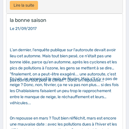
Lire la suite
la bonne saison
Le 21/09/2017
L'an dernier, l'enquête publique sur l'autoroute devait avoir
lieu cet automne. Mais tout bien pesé, ce n'était pas une
bonne idée, parce qu'en automne, après les cyclones et les
pics de pollutions à l'ozone, les gens se mettent à se dire
"finalement, on a peut-être exagéré... une autoroute, c'est
En juin, on annonçait le mois de février. Mais s'il n'y a pas de
pas bon du tout pour le climat ". Donc on repousse...
neige ? Donc, non, février, ça ne va pas non plus... si des fois
les Chablaisiens faisaient un peu trop le rapprochement
entre le manque de neige, le réchauffement et leurs
véhicules...
On repousse en mars ? Tout bien réfléchit, mars est encore
une mauvaise date : avec les pollutions dues à l'hiver et les