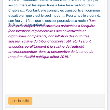
Ah là là... Madame Elisabeth Borne semble submergée par
les courriers et les injonctions à faire faire l'autoroute du
Chablais... Pourtant, elle connait les transports en commun
et sait bien que c'est le seul moyen... Pourtant elle a donné
son feu vert à ce que le dossier poursuive sa route : "
Les
Enfin... c'est ce qui se dit...
dernières étapes administratives préalables à l’enquête
(consultations réglementaires des collectivités et
organismes compétents, consultation des autorités
suisses, saisine du tribunal administratif, etc.) seront
engagées parallèlement à la saisine de l’autorité
environnementale, dans la perspective de la tenue de
l’enquête d’utilité publique début 2018.
"
Lire la suite