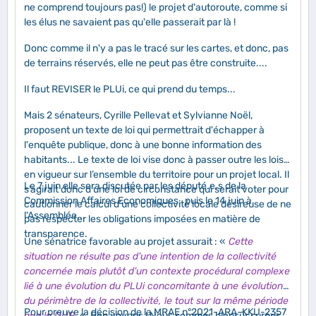
ne comprend toujours pas!) le projet d'autoroute, comme si
les élus ne savaient pas qu'elle passerait par là !
Donc comme il n'y a pas le tracé sur les cartes, et donc, pas
de terrains réservés, elle ne peut pas être construite....
Il faut REVISER le PLUi, ce qui prend du temps...
Mais 2 sénateurs, Cyrille Pellevat et Sylvianne Noël,
proposent un texte de loi qui permettrait d'échapper à
l'enquête publique, donc à une bonne information des
habitants... Le texte de loi vise donc à passer outre les lois
en vigueur sur l’ensemble du territoire pour un projet local. Il
Le 7 juin elle sera discutée par les député.e.s de la
s’agirait donc d’une loi de circonstance qui serait voter pour
Commission Affaires Economiques, puis le 14 juin à
cautionner le calcul d’une collectivité locale désireuse de ne
l'Assemblée...
pas respecter les obligations imposées en matière de
transparence.
Une sénatrice favorable au projet assurait : «
Cette
situation ne résulte pas d’une intention de la collectivité
concernée mais plutôt d’un contexte procédural complexe
lié à une évolution du PLUi concomitante à une évolution
du périmètre de la collectivité, le tout sur la même période
Pour preuve la décision de la MRAE n°2021-ARA-KKU-2357
que la DUP
. « Ben voyons ! Nous sommes biensûr surpris