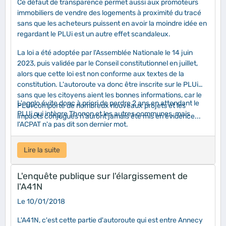
Ce défaut de transparence permet aussi aux promoteurs
immobiliers de vendre des logements à proximité du tracé
sans que les acheteurs puissent en avoir la moindre idée en
regardant le PLUi est un autre effet scandaleux.
La loi a été adoptée par l'Assemblée Nationale le 14 juin
2023, puis validée par le Conseil constitutionnel en juillet,
alors que cette loi est non conforme aux textes de la
constitution. L'autoroute va donc être inscrite sur le PLUi
sans que les citoyens aient les bonnes informations, car le
L'agglo évite donc à priori de perdre 2 ans en attendant le
PLUi comporte de nombreux nouveaux projets et les
PLUi qui intègre Thonon et les autres communes, mais
impacts conjugués n'auront jamais été mis en évidence...
l'ACPAT n'a pas dit son dernier mot.
Lire la suite
L'enquête publique sur l'élargissement de
l'A41N
Le 10/01/2018
L'A41N, c'est cette partie d'autoroute qui est entre Annecy