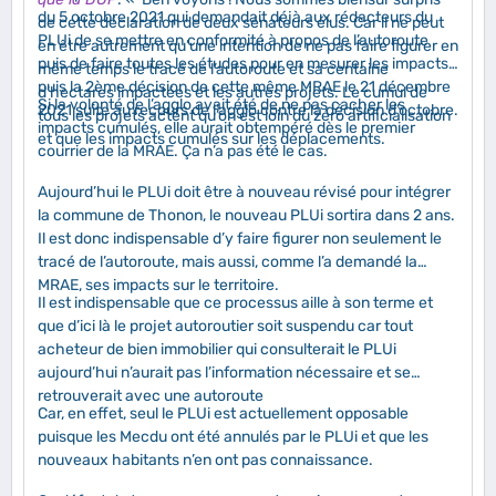
du 5 octobre 2021 qui demandait déjà aux rédacteurs du
de cette déclaration de deux sénateurs élus. Car il ne peut
PLUi de se mettre en conformité à propos de l’autoroute
en être autrement qu’une intention de ne pas faire figurer en
puis de faire toutes les études pour en mesurer les impacts ,
même temps le tracé de l’autoroute et sa centaine
puis la 2ème décision de cette même MRAE le 21 décembre
d’hectares impactées et les autres projets. Le cumul de
Si la volonté de l’agglo avait été de ne pas cacher les
2021 suite au recours de l’agglo contre la décision d’octobre.
tous les projets actent qu’on est loin du zéro artificialisation
impacts cumulés, elle aurait obtempéré dès le premier
et que les impacts cumulés sur les déplacements.
courrier de la MRAE. Ça n’a pas été le cas.
Aujourd’hui le PLUi doit être à nouveau révisé pour intégrer
la commune de Thonon, le nouveau PLUi sortira dans 2 ans.
Il est donc indispensable d’y faire figurer non seulement le
tracé de l’autoroute, mais aussi, comme l’a demandé la
MRAE, ses impacts sur le territoire.
Il est indispensable que ce processus aille à son terme et
que d’ici là le projet autoroutier soit suspendu car tout
acheteur de bien immobilier qui consulterait le PLUi
aujourd’hui n’aurait pas l’information nécessaire et se
retrouverait avec une autoroute
Car, en effet, seul le PLUi est actuellement opposable
puisque les Mecdu ont été annulés par le PLUi et que les
nouveaux habitants n’en ont pas connaissance.