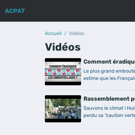
ACPAT
Accueil
Vidéos
Vidéos
Comment éradique
Le plus grand emboute
estime que les Françai
Rassemblement po
Sauvons le climat ! Hu
perdu sa “caution vert